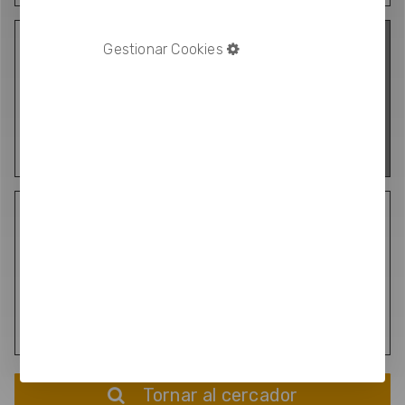
Ubicació de
Gestionar Cookies
l’empresa
seleccionada:
Edifici: TCM2
Planta: Planta
3
Oficina: 16
Tornar al cercador